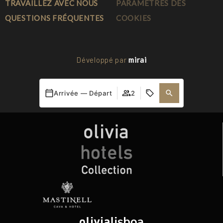
TRAVAILLEZ AVEC NOUS
PARAMÈTRES DES
QUESTIONS FRÉQUENTES
COOKIES
Développé par
mirai
Ma réservation
Arrivée — Départ
2